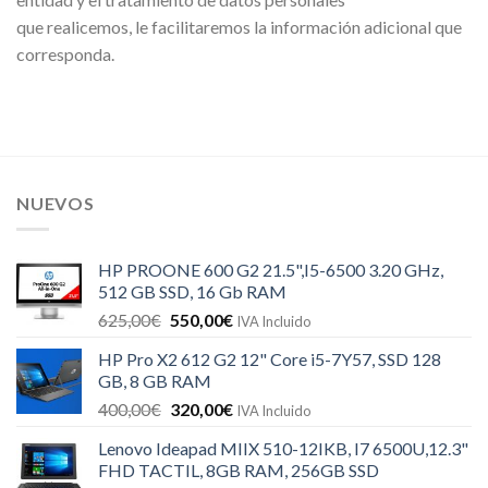
que realicemos, le facilitaremos la información adicional que
corresponda.
NUEVOS
HP PROONE 600 G2 21.5",I5-6500 3.20 GHz,
512 GB SSD, 16 Gb RAM
625,00
€
550,00
€
IVA Incluido
HP Pro X2 612 G2 12" Core i5-7Y57, SSD 128
GB, 8 GB RAM
400,00
€
320,00
€
IVA Incluido
Lenovo Ideapad MIIX 510-12IKB, I7 6500U,12.3"
FHD TACTIL, 8GB RAM, 256GB SSD