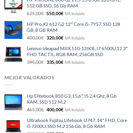
512 GB SSD, 16 Gb RAM
625,00
€
550,00
€
IVA Incluido
HP Pro X2 612 G2 12" Core i5-7Y57, SSD 128
GB, 8 GB RAM
400,00
€
320,00
€
IVA Incluido
Lenovo Ideapad MIIX 510-12IKB, I7 6500U,12.3"
FHD TACTIL, 8GB RAM, 256GB SSD
395,00
€
335,00
€
IVA Incluido
MEJOR VALORADOS
Hp Elitebook 850 G3, 15,6", I5 2,4 Ghz, 8 Gb
RAM, SSD 512 M.2
465,00
€
400,00
€
IVA Incluido
Ultrabook Fujitsu Lifebook U747, 14" FHD, Core
i5 7200U, SSD M.2 256 Gb, 8 Gb RAM