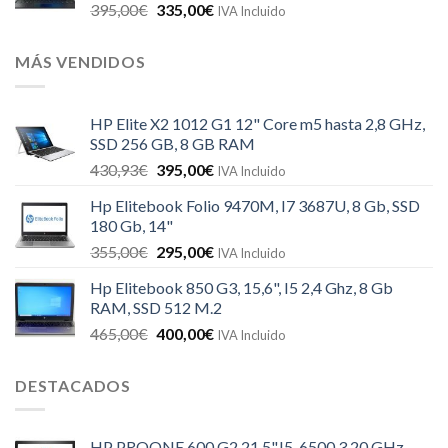
395,00
€
335,00
€
IVA Incluido
MÁS VENDIDOS
HP Elite X2 1012 G1 12" Core m5 hasta 2,8 GHz,
SSD 256 GB, 8 GB RAM
430,93
€
395,00
€
IVA Incluido
Hp Elitebook Folio 9470M, I7 3687U, 8 Gb, SSD
180 Gb, 14"
355,00
€
295,00
€
IVA Incluido
Hp Elitebook 850 G3, 15,6", I5 2,4 Ghz, 8 Gb
RAM, SSD 512 M.2
465,00
€
400,00
€
IVA Incluido
DESTACADOS
HP PROONE 600 G2 21.5",I5-6500 3.20 GHz,